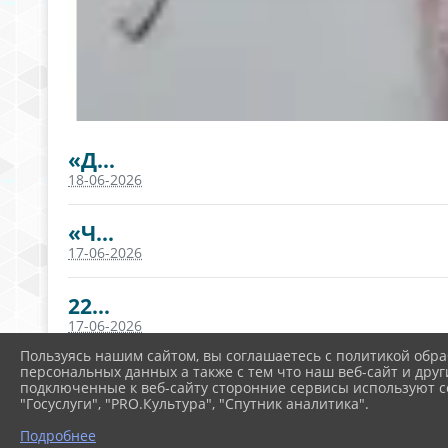
«Д...
18-06-2026
«Ч...
17-06-2026
22...
17-06-2026
Пользуясь нашим сайтом, вы соглашаетесь с политикой обра
персональных данных а также с тем что наш веб-сайт и друг
ДЕ...
подключенные к веб-сайту сторонние сервисы используют co
11-06-2026
"Госуслуги", "PRO.Культура", "Спутник аналитика".
Подробнее