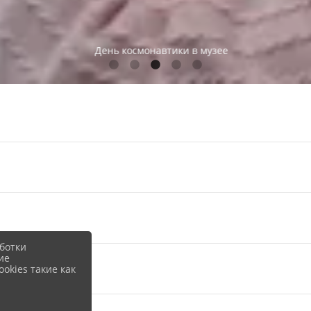
День космонавтики в музее​​
ботки
ие
okies такие как